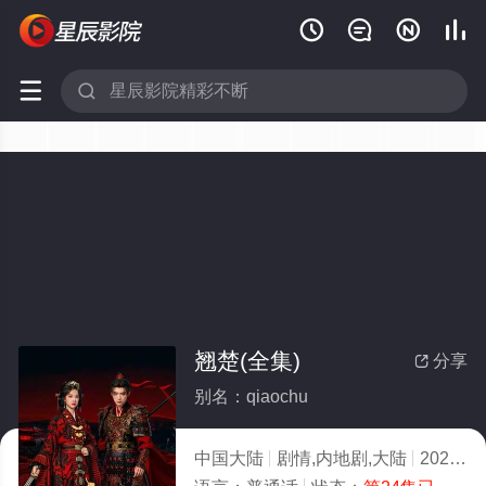






翘楚(全集)
分享

别名：qiaochu
中国大陆
剧情,内地剧,大陆
2026
1