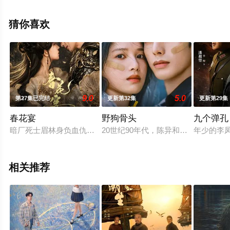
版电视剧全集就上星辰影视，更多相关信息可移步至豆瓣
电视剧、电视猫或剧情网等平台了解。
猜你喜欢
9.0
5.0
第27集已完结
更新第32集
更新第29集
春花宴
野狗骨头
九个弹孔
暗厂死士眉林身负血仇，以命入局，周旋于多位男子之间：她是
20世纪90年代，陈异和苗靖因父母
年少的李
相关推荐