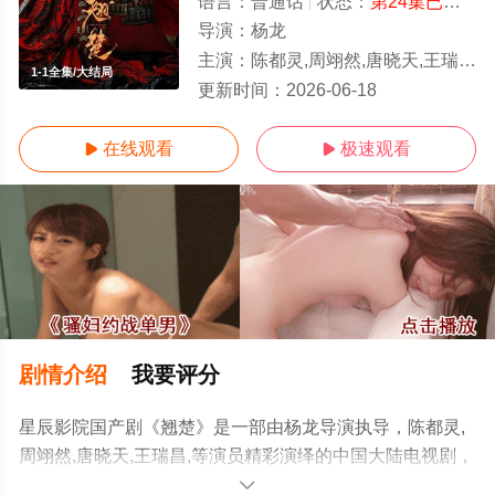
语言：
普通话
状态：
第24集已完结
-
导演：
杨龙
主演：
陈都灵,周翊然,唐晓天,王瑞昌,
1-1全集/大结局
更新时间：
2026-06-18
在线观看
极速观看


剧情介绍
我要评分
星辰影院国产剧《翘楚》是一部由杨龙导演执导，陈都灵,
周翊然,唐晓天,王瑞昌,等演员精彩演绎的中国大陆电视剧，
大结局剧情已揭晓（1-1全集），免费观看高清未删减完整
