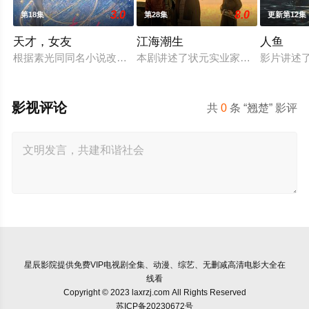
3.0
8.0
第18集
第28集
更新第12集
天才，女友
江海潮生
人鱼
根据素光同同名小说改编。江逾白长大以后，林知夏忽然对他说：
本剧讲述了状元实业家张謇创办大生
影片讲述
影视评论
共
0
条 “翘楚” 影评
星辰影院
提供免费VIP电视剧全集、动漫、综艺、无删减高清电影大全在
线看
Copyright © 2023 laxrzj.com All Rights Reserved
苏ICP备20230672号