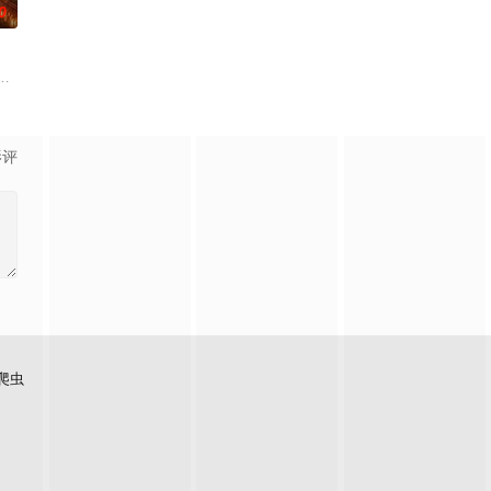
0
终刻苦学习，憧憬未来。为此，苏琳苦练口语并争取
子剑因不满演习流于形式，假传指令要求真打实抗，虽引发哗然，却获赏识调任3
少年失踪......长安怪事扎堆？少年神探慕天行携竹马神探社成员横扫诡事
影评
爬虫