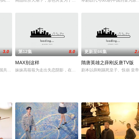
往来。当时大清朝摇摇欲坠，社会动荡不安。曹家二少爷曹光汉（朱雨辰 饰）
到民政局婚姻登记处，准备结婚。他们想一切从简，登记以后两家人一起吃个饭
商品经济大潮下，形色男女为了金钱忙忙碌碌。眼见周围的人纷纷致
本剧以代号803的中国刑警为
3.0
第12集
8.0
更新至66集
2.
MAX别这样
隋唐英雄之薛刚反唐TV版
“国共合作 一致对外”的和平统一战线为时代背景，整体蕴含着一种浓浓的爱国
妹妹高筱筱为走出失恋阴影，在网上订购了一款情感陪护型机器人男友
剧本以薛刚踢死皇子、惊崩 皇帝