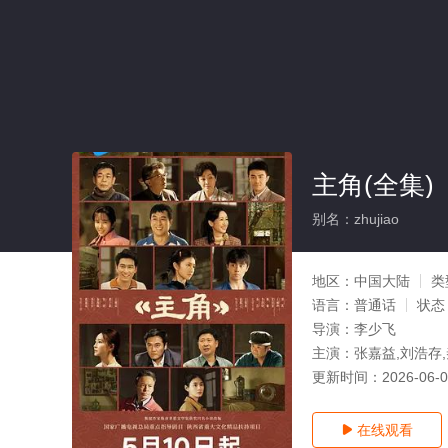
主角(全集)
别名：zhujiao
地区：
中国大陆
类
语言：
普通话
状态
导演：
李少飞
主演：
张嘉益,刘浩存,
更新时间：
2026-06-
在线观看
