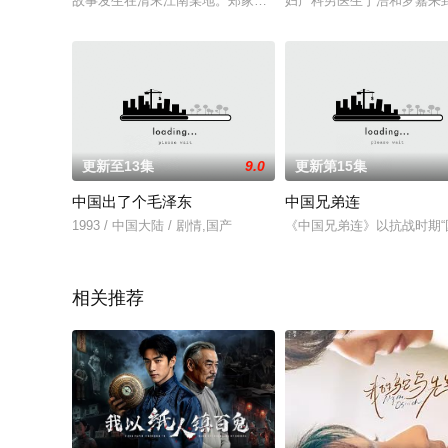
故事发生在清末江南某地。郑家和曹家因祖冤结仇几代，老死不相
妇产科男医生丁浩和罗嘉来
更新至13集
9.0
更新第15集
中国出了个毛泽东
中国兄弟连
1993 / 中国大陆 / 剧情,国产
《中国兄弟连》以抗战时期
相关推荐