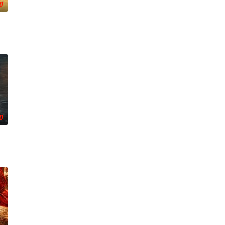
0
失前的绝命符箓
顾铭夕（何洛洛 饰）的成长印记与深深联结。两人
逾白，我喜欢你，哲学和生物学意义上的喜欢。”那个夜晚，他脸颊微热，还听
大生企业，实业报国的故事。甲午战争后，国家蒙羞，张謇虽高中状元，却渴
0
南银行，手艺
己不过是掩盖秘密的工具。在陌生又残酷的世界里，
等带兵参加围剿。冀中军区损失惨重，袁政委不幸牺牲。杨团长指挥突围，季连
 饰）为了营救意外被困秘密实验室的儿子，勇往直前与不明生物“人鱼”斗智斗