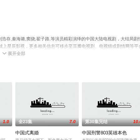
浩存,秦海璐,窦骁,翟子路,等演员精彩演绎的中国大陆电视剧，大结局剧
集就上星辰影视，更多相关信息可移步至豆瓣电视剧、电视猫或剧情网等平
展开全部

1.0
全23集
7.0
第30集完结
10.
中国式离婚
中国刑警803英雄本色