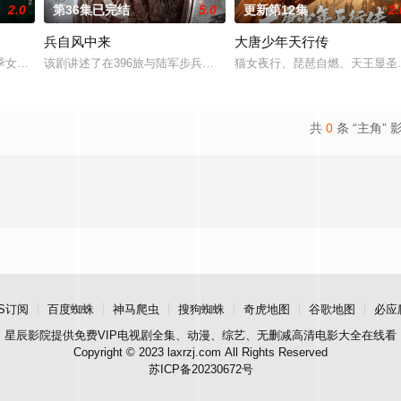
2.0
第36集已完结
5.0
更新第12集
2.
兵自风中来
大唐少年天行传
业挑战与境外竞争，通过创新实践实现本土设计理念突破的故事。
季女生苏琳（黄杨钿甜 饰），虽自小被父母忽视，在艰苦环境中长大，但她始
该剧讲述了在396旅与陆军步兵学院联合举办的小型军事演习中，郭
猫女夜行、琵琶自燃、天王显圣、
共
0
条 “主角” 
S订阅
百度蜘蛛
神马爬虫
搜狗蜘蛛
奇虎地图
谷歌地图
必应
星辰影院
提供免费VIP电视剧全集、动漫、综艺、无删减高清电影大全在线看
Copyright © 2023 laxrzj.com All Rights Reserved
苏ICP备20230672号