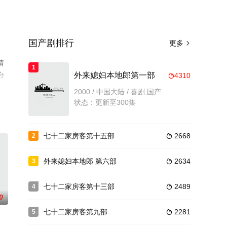
国产剧排行
更多

情
1
台
外来媳妇本地郎第一部
4310

2000 / 中国大陆 / 喜剧,国产
状态：更新至300集
七十二家房客第十五部
2668
2

外来媳妇本地郎 第六部
2634
3

七十二家房客第十三部
2489
4

0
七十二家房客第九部
2281
5
