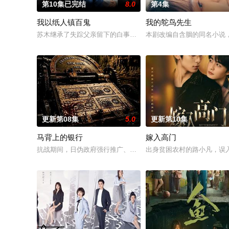
第10集已完结
8.0
第4集
我以纸人镇百鬼
我的鸵鸟先生
苏木继承了失踪父亲留下的白事馆，本想低调扎纸维生，却因一
本剧改编自含胭的同名小说
更新第08集
5.0
更新第10集
马背上的银行
嫁入高门
抗战期间，日伪政府强行推广、使用由“中国准备银行”发行的伪
出身贫困农村的路小凡，误