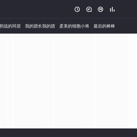




胆战的同居
我的团长我的团
柔美的细胞小将
最后的棒棒