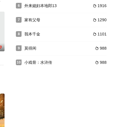
受西方民主思
庆祝一下。然后就出去度蜜月，尽量减少婚姻过程的
富，一向要强的林小枫（蒋雯丽 饰）心理越来越不平衡，曾经她眼里的好丈夫
原型，真实讲述了他们侦破的经典案例，生动塑造了一线刑警的形象。剧中，在
外来媳妇本地郎13
1916
6

家有父母
1290
7

我本千金
1101
8

0
莫得闲
988
9

小戏骨：水浒传
988
10

情怀。《中国兄弟连》由国内知名导演宁海强执导
，却不料被哥哥平凡意外启动。被唤醒的机器人Max将平凡视为自己的“主人”
、薛家365口灭门为缘起，在武 则天“改唐为周”、李显、李旦欲恢复 唐室的大