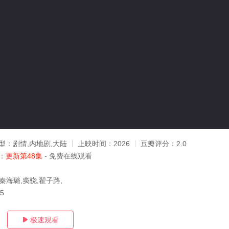
型：
剧情,内地剧,大陆
上映时间：
2026
豆瓣评分：
2.0
：
更新第48集
- 免费在线观看
秦海璐,窦骁,翟子路,
05
极速观看
