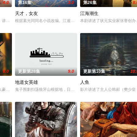
4.0
第16集
3.0
第26集
8.
天才，女友
江海潮生
具流血的新娘纸人卷入了一场跨越十年的惊天阴谋。这纸人身上，竟贴着父亲消
，讲述了邻家女孩庞倩（苏晓彤 饰）与童年时因一场意外落下身体残缺的少年
根据素光同同名小说改编。江逾白长大以后，林知夏忽然对他说：“江
本剧讲述了状元实业家张謇创办
6.0
更新第28集
9.0
更新第10集
10.
地道女英雄
人鱼
钞货币。根据党中央指示，高景波、徐邵梁、孙希光和黄鹰等人开始筹备建立冀
入豪门，成为京城高官家族的入赘女婿。原以为这场婚姻能改变人生，却发现自
鬼子围剿扫荡狼牙山根据地，日军大队长野田天一、中队长三木武夫
影片讲述了主人公韩郝（樊少皇