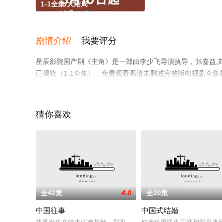
1-1全集/大结局
剧情介绍
我要评分
星辰影院国产剧《主角》是一部由李少飞导演执导，张嘉益,刘
已揭晓（1-1全集），免费观看高清未删减完整版电视剧全
了解。
猜你喜欢
全42集
4.0
全20集
中国往事
中国式结婚