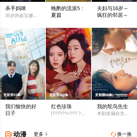
杀手妈咪
晚酌的流派5：
夫妇与16岁～
夏篇
疯狂的邻居～
35岁的俞宝娜过着相夫教子的普通生活。表面上她看起来温顺和
本剧讲述的是不动产公司营业员伊泽美幸（
改编自ぱんぷきん
4.0
1.0
4.0
更新第93集
更新第102集
更新第06集
我们愉快的好
红色珍珠
我的鸵鸟先生
日子
[??????=??? ??] ?? ???? ?? ?? ??? ???. 7
本剧改编自含胭的
2026 / 韩国 / 严贤京,尹仲勋,申正允,尹多英,金惠玉,鲜于在德,
动漫

更多
换一换

