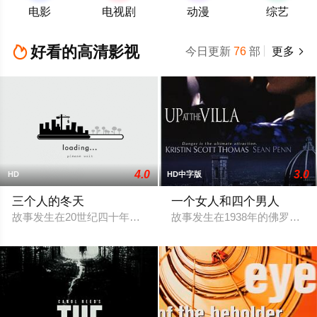
电影
电视剧
动漫
综艺
好看的高清影视

今日更新
76
部
更多

4.0
3.0
HD
HD中字版
三个人的冬天
一个女人和四个男人
故事发生在20世纪四十年代的长白山林区。伐木工魏大山（宁才
故事发生在1938年的佛罗伦萨，玛