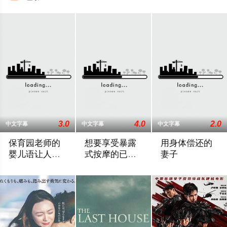
3.0
4.0
2.0
中文字幕
中文字幕
中文字幕
保育园老师的
想要享受暴露
用身体偿还的
婴儿语让人超
式按摩的已婚
妻子
兴奋
女子
2025 / 日本 / 白木由子
2025 / 日本 / 竹内夏希
2025 / 日本 / 桃井