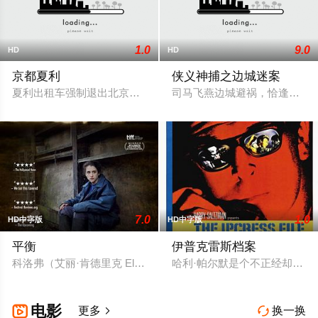
1.0
9.0
HD
HD
京都夏利
侠义神捕之边城迷案
夏利出租车强制退出北京运营市场，像老舍先生笔下骆驼祥子的
司马飞燕边城避祸，恰逢孙值
7.0
1.0
HD中字版
HD中字版
平衡
伊普克雷斯档案
科洛弗（艾丽·肯德里克 Ellie Kendrick 饰）在很早的时
哈利·帕尔默是个不正经却直
电影

更多
换一换

