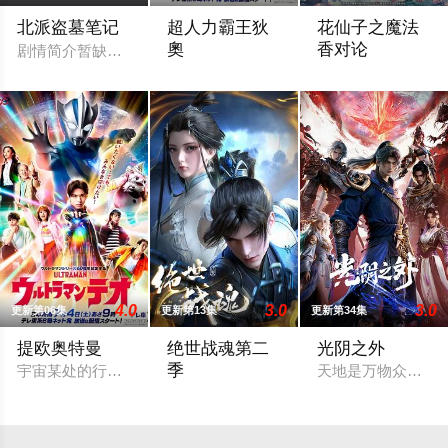
北派盗墓笔记
超人力霸王狄
花仙子之魔法
奧
香对论
剧情简介暂缺，敬请期待。
宇宙某处的行星“H12” 这颗与地球极其
东映动画与腾讯宣
4.0
3.0
3.0
更新第06集
更新第13集
更新第34集
提欧奥特曼
绝世战魂第二
光阴之外
季
宇宙某处的行星“H12” 这颗与地球极其相似的星球，某日遭到
天地是万物众生的
四大宗门之首的玄灵宗，多年来第一次来