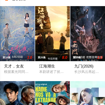
3.0
8.0
2.0
第16集
第26集
第20集
天才，女友
江海潮生
九门(2026)
根据素光同同名小说改编。江逾白长大以后，林知夏忽然对他说：
本剧讲述了状元实业家张謇创办大生企业
长沙风云再起之时，