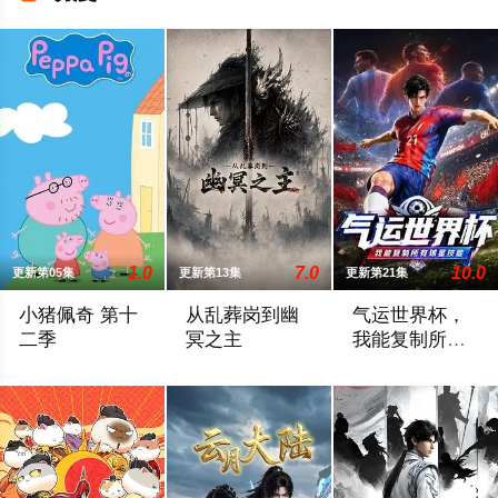
1.0
7.0
10.0
更新第05集
更新第13集
更新第21集
小猪佩奇 第十
从乱葬岗到幽
气运世界杯，
二季
冥之主
我能复制所有
球星技能
当佩奇从家中备受呵护的"小妹妹"一跃成为肩负责任的"大姐姐"，
小卒萧陌为爱和军功奋斗三年，却被恋人柳
平行世界，足球胜