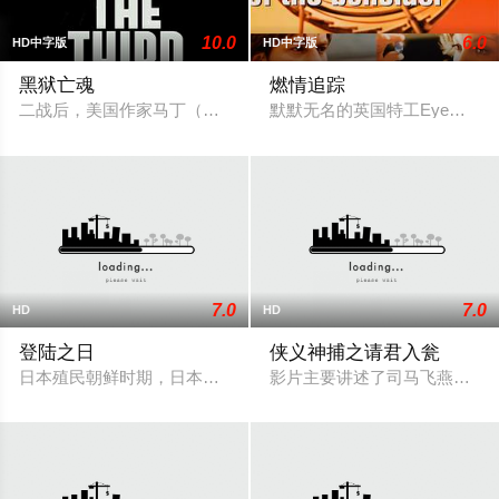
10.0
6.0
HD中字版
HD中字版
黑狱亡魂
燃情追踪
二战后，美国作家马丁（约瑟夫•科顿 Joseph Cotten 饰）应好友
默默无名的英国特工Eye（Ewa
7.0
7.0
HD
HD
登陆之日
侠义神捕之请君入瓮
日本殖民朝鲜时期，日本将军之孙长谷川辰雄（小田切让 J? Odagiri
影片主要讲述了司马飞燕遭到