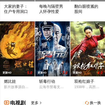
大家的妻子：
每晚与隔壁男
翻白眼喷溅的
住户专用洞口
人怀孕性爱
股间
2025 / 日本 / 加藤桃香
2025 / 日本 / 舞原希里,佐川金二
2025 / 日本 / 二
5.0
7.0
4.0
更新HD
更新HD
更新HD
燃比娃
斩毒行动
双枪红娘子
影片故事源自羌族神话，讲述了一只被人类抚养长大的猴子，追寻母
云海市禁毒支队获悉东南亚毒王廖爷将携6
1938年，高胜
电视剧

更多
换一换

