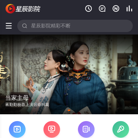






当家主母
蒋勤勤杨蓉上演宿命纠葛



