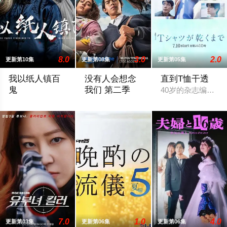
8.0
3.0
2.0
更新第10集
更新第08集
更新第05集
我以纸人镇百
没有人会想念
直到T恤干透
鬼
我们 第二季
40岁的杂志编辑咲
苏木继承了失踪父亲留下的白事馆，本想低调扎纸维生，却因一
Prime Video宣布续订《没有人会想念我
7.0
1.0
4.0
更新第03集
更新第06集
更新第06集