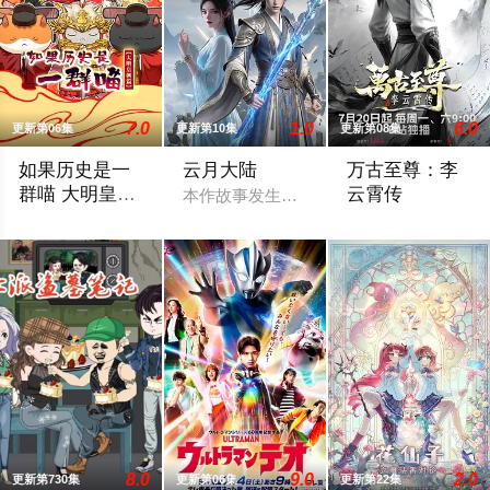
7.0
1.0
6.0
更新第06集
更新第10集
更新第08集
如果历史是一
云月大陆
万古至尊：李
群喵 大明皇朝
云霄传
本作故事发生在架空修仙世界——云月大
篇
这一季动画我们将为您讲述明朝前期的故事。明朝从元末乱世中
天武大陆第三强者
8.0
9.0
2.0
更新第730集
更新第06集
更新第22集