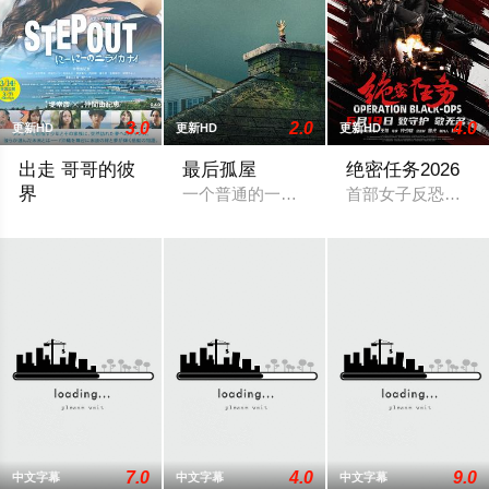
3.0
2.0
4.0
更新HD
更新HD
更新HD
出走 哥哥的彼
最后孤屋
绝密任务2026
界
一个普通的一家四口突遭诡异变故，被困在
首部女子反恐特战队
本作的舞台是音乐和舞蹈融入生活的冲绳。与母亲朱音、妹妹舞
7.0
4.0
9.0
中文字幕
中文字幕
中文字幕