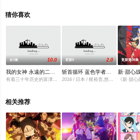
观看高清未删减完整版动漫全集就上星辰影视，更多相关
信息可移步至豆瓣动漫、电视猫或剧情网等平台了解。
猜你喜欢
10.0
2.0
全3集
更新8
更新第08集
我的女神 永遠的二人OAD
斩首循环 蓝色学者与戏言跟班
新·甜心
有着三十年历史的富津游乐园，因游客稀少和设施老化等问题，面
2016 / 日本 / 梶裕贵,悠木碧,岛村侑
《新·甜心
相关推荐