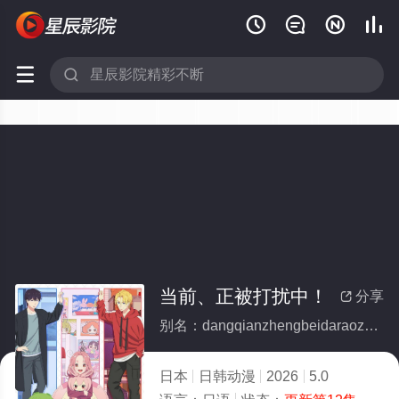






当前、正被打扰中！
分享

别名：dangqianzhengbeidaraozhong
日本
日韩动漫
2026
5.0