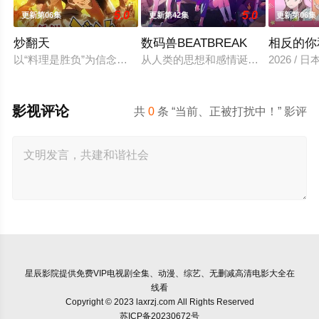
5.0
5.0
更新第06集
更新第42集
更新第06集
炒翻天
数码兽BEATBREAK
相反的你
以“料理是胜负”为信念、“中国菜霸王”秋山阶一郎的孙子秋山酱
从人类的思想和感情诞生的「e-脉冲
2026 /
影视评论
共
0
条 “当前、正被打扰中！” 影评
星辰影院
提供免费VIP电视剧全集、动漫、综艺、无删减高清电影大全在
线看
Copyright © 2023 laxrzj.com All Rights Reserved
苏ICP备20230672号