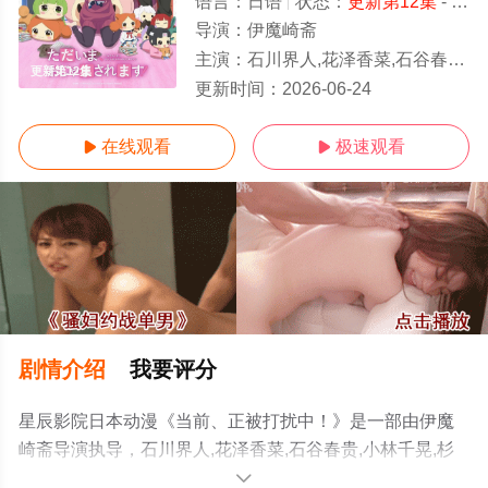
语言：
日语
状态：
更新第12集
- 免费在线观看
导演：
伊魔崎斋
主演：
石川界人,花泽香菜,石谷春贵,小林千晃,杉山里穗,富田美忧,诸星堇
更新第12集
更新时间：
2026-06-24
在线观看
极速观看


剧情介绍
我要评分
星辰影院日本动漫《当前、正被打扰中！》是一部由伊魔
崎斋导演执导，石川界人,花泽香菜,石谷春贵,小林千晃,杉
山里穗,富田美忧,诸星堇等演员精彩演绎的日本动漫，免费
