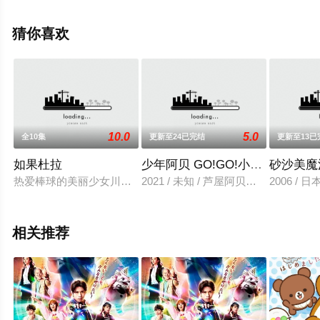
精彩演绎的日本动漫，免费观看高清未删减完整版动漫全
集就上星辰影视，更多相关信息可移步至豆瓣动漫、电视
猜你喜欢
猫或剧情网等平台了解。
10.0
5.0
全10集
更新至24已完结
更新至13已
如果杜拉
少年阿贝 GO!GO!小芝麻 第四季
砂沙美魔
热爱棒球的美丽少女川岛南（日笠陽子 配音）是东京都立程久保
2021 / 未知 / 芦屋阿贝：河村梨
2006 / 日
相关推荐