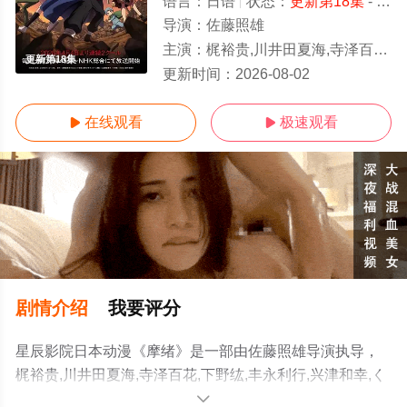
语言：
日语
状态：
更新第18集
- 免费在线观看
导演：
佐藤照雄
主演：
梶裕贵,川井田夏海,寺泽百花,下野纮,丰永利行,兴津和幸,くまいもとこ,日笠阳子,清水理沙,上田丽奈,松山鹰志
更新第18集
更新时间：
2026-08-02
在线观看
极速观看


剧情介绍
我要评分
星辰影院日本动漫《摩绪》是一部由佐藤照雄导演执导，
梶裕贵,川井田夏海,寺泽百花,下野纮,丰永利行,兴津和幸,く
まいもとこ,日笠阳子,清水理沙,上田丽奈,松山鹰志等演员
