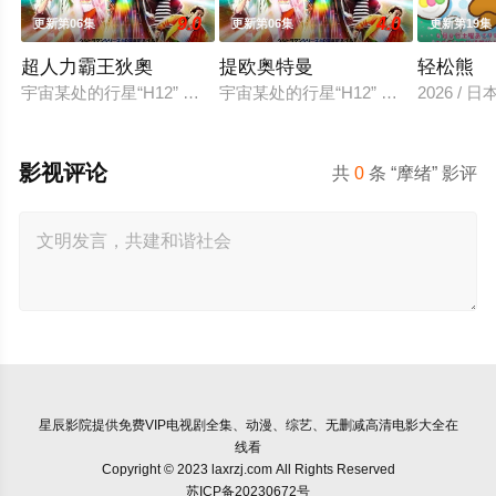
9.0
4.0
更新第06集
更新第06集
更新第19集
超人力霸王狄奧
提欧奥特曼
轻松熊
宇宙某处的行星“H12” 这颗与地球极其相似的星球，某日遭到
宇宙某处的行星“H12” 这颗与地
2026 / 
影视评论
共
0
条 “摩绪” 影评
星辰影院
提供免费VIP电视剧全集、动漫、综艺、无删减高清电影大全在
线看
Copyright © 2023 laxrzj.com All Rights Reserved
苏ICP备20230672号