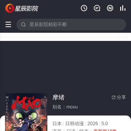






摩绪
分享

别名：moxu
日本
日韩动漫
2026
5.0