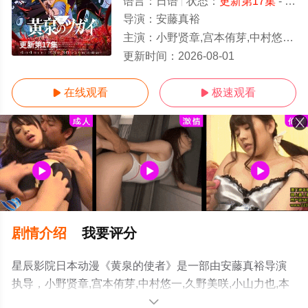
语言：
日语
状态：
更新第17集
- 免费在线观看
导演：
安藤真裕
主演：
小野贤章,宫本侑芽,中村悠一,久野美咲,小山力也,本田贵子,岛袋美由利,诹访部顺一
更新第17集
更新时间：
2026-08-01
在线观看
极速观看


剧情介绍
我要评分
星辰影院日本动漫《黄泉的使者》是一部由安藤真裕导演
执导，小野贤章,宫本侑芽,中村悠一,久野美咲,小山力也,本
田贵子,岛袋美由利,诹访部顺一等演员精彩演绎的日本动
