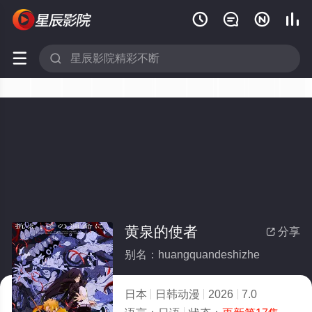






黄泉的使者
分享

别名：huangquandeshizhe
日本
日韩动漫
2026
7.0