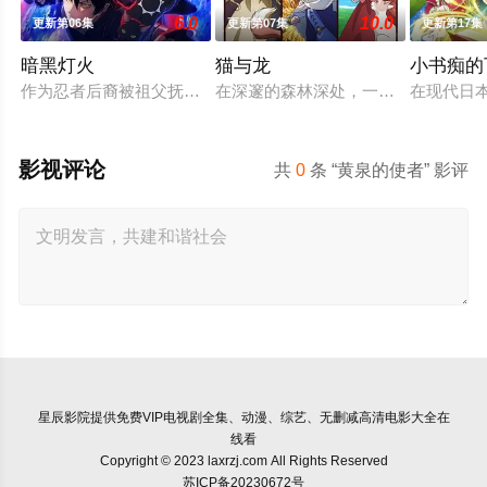
6.0
10.0
更新第06集
更新第07集
更新第17集
暗黑灯火
猫与龙
小书痴的
作为忍者后裔被祖父抚养长大、拥有与动物对话能力的高中生·我
在深邃的森林深处，一只会喷火的龙
在现代日
影视评论
共
0
条 “黄泉的使者” 影评
星辰影院
提供免费VIP电视剧全集、动漫、综艺、无删减高清电影大全在
线看
Copyright © 2023 laxrzj.com All Rights Reserved
苏ICP备20230672号