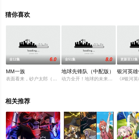
漫，免费观看高清未删减完整版动漫全集就上星辰影视，
更多相关信息可移步至豆瓣动漫、电视猫或剧情网等平台
猜你喜欢
了解。
6.0
8.0
全12集
全51集
更新至12集
MM一族
地球先锋队（中配版）
银河英雄
表面看来，砂户太郎（福山润 配音）不过是一介普通少年，但
动力全开！地球的未来由我们来守护
《#银河英雄
相关推荐