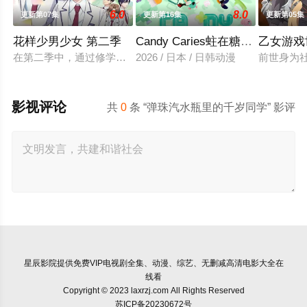
6.0
8.0
更新第07集
更新第16集
更新第05集
花样少男少女 第二季
Candy Caries蛀在糖糖里
乙女游戏
在第二季中，通过修学旅行和舞会等在原作中广受欢迎的篇章，
2026 / 日本 / 日韩动漫
前世身为
影视评论
共
0
条 “弹珠汽水瓶里的千岁同学” 影评
星辰影院
提供免费VIP电视剧全集、动漫、综艺、无删减高清电影大全在
线看
Copyright © 2023 laxrzj.com All Rights Reserved
苏ICP备20230672号