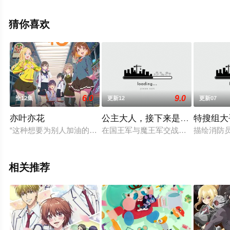
彩演绎的日本动漫，大结局剧情已揭晓（全13集），免费
观看高清未删减完整版动漫全集就上星辰影视，更多相关
猜你喜欢
信息可移步至豆瓣动漫、电视猫或剧情网等平台了解。
6.0
9.0
全12集
更新12
更新07
亦叶亦花
公主大人，接下来是“拷问”时间
特搜组大
“这种想要为别人加油的感情……是从何而来的呢？”鹰之咲高中
在国王军与魔王军交战的数月后，身
描绘消防
相关推荐