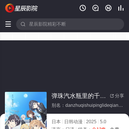






弹珠汽水瓶里的千岁同学(全集)
分享

别名：danzhuqishuipinglideqiansuitongxue
日本
日韩动漫
2025
5.0