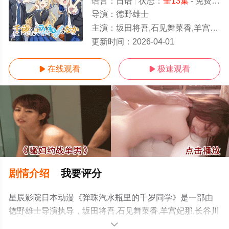
语言：
日语
状态：
全13集
- 免费在线观看
导演：
德野雄士
主演：
坂田将吾,石见舞菜香,羊宫妃那,长谷川育美,大久保瑠美,安济知佳,阿座上洋平,宮﨑雅也
全13集/大结局
更新时间：
2026-04-01
在线观看
极速观看


剧情介绍
我要评分
星辰影院日本动漫《弹珠汽水瓶里的千岁同学》是一部由
德野雄士导演执导，坂田将吾,石见舞菜香,羊宫妃那,长谷川
育美,大久保瑠美,安济知佳,阿座上洋平,宮﨑雅也等演员精
