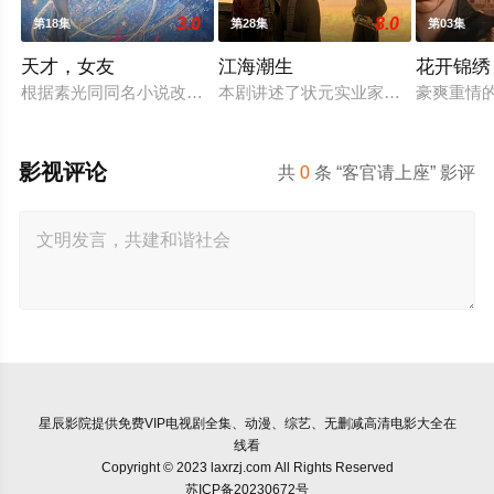
3.0
8.0
第18集
第28集
第03集
天才，女友
江海潮生
花开锦绣
根据素光同同名小说改编。江逾白长大以后，林知夏忽然对他说：
本剧讲述了状元实业家张謇创办大生
豪爽重情
影视评论
共
0
条 “客官请上座” 影评
星辰影院
提供免费VIP电视剧全集、动漫、综艺、无删减高清电影大全在
线看
Copyright © 2023 laxrzj.com All Rights Reserved
苏ICP备20230672号