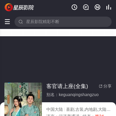






客官请上座(全集)
分享

别名：keguanqingshangzuo
中国大陆
喜剧,古装,内地剧,大陆
20