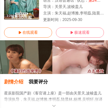
语言：
汉语普通话
状态：
第24集完结
导演：
关景天,波棱盖儿
主演：
朱天福,赵博雅,李明磊,陆晨林,杨博,吴明轩,张译心
1-24全集/大结局
更新时间：
2025-09-30
在线观看
极速观看


剧情介绍
我要评分
星辰影院国产剧《客官请上座》是一部由关景天,波棱盖儿
导演执导，朱天福,赵博雅,李明磊,陆晨林,杨博,吴明轩,张译
心等演员精彩演绎的中国大陆电视剧，大结局剧情已揭晓
