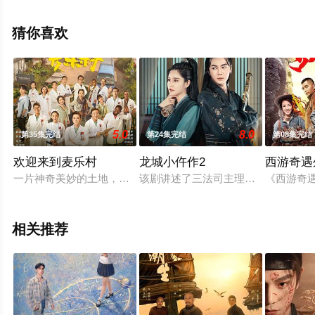
（1-24全集），免费观看高清未删减完整版电视剧全集就
上星辰影视，更多相关信息可移步至豆瓣电视剧、电视猫
猜你喜欢
或剧情网等平台了解。
5.0
8.0
第35集完结
第24集完结
第08集完结
欢迎来到麦乐村
龙城小仵作2
西游奇遇
一片神奇美妙的土地，一段欢腾难忘的时光，一群可亲可爱的医
该剧讲述了三法司主理叶凡与被辞退
《西游奇
相关推荐