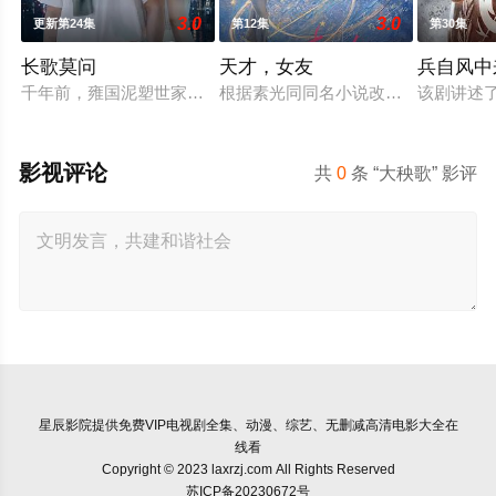
3.0
3.0
更新第24集
第12集
第30集
长歌莫问
天才，女友
兵自风中
千年前，雍国泥塑世家楚门因进贡的“十二生肖”离奇流血炸裂，
根据素光同同名小说改编。江逾白长
该剧讲述
影视评论
共
0
条 “大秧歌” 影评
星辰影院
提供免费VIP电视剧全集、动漫、综艺、无删减高清电影大全在
线看
Copyright © 2023 laxrzj.com All Rights Reserved
苏ICP备20230672号