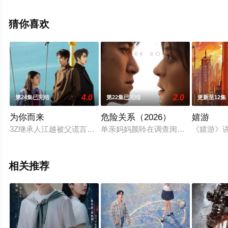
彤,等演员精彩演绎的中国大陆电视剧，大结局剧情已揭晓
（1-79全集），免费观看高清未删减完整版电视剧全集就
猜你喜欢
上星辰影视，更多相关信息可移步至豆瓣电视剧、电视猫
或剧情网等平台了解。
4.0
2.0
第24集已完结
第22集已完结
更新至12集
为你而来
危险关系（2026）
嬉游
3Z继承人江越被父谎言裹挟，打理灰色生意。摄影少女陆柒唤
单亲妈妈颜聆在调查闺蜜自杀真相的过
《嬉游》
相关推荐