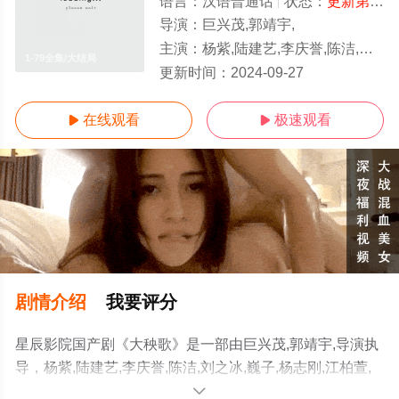
语言：
汉语普通话
状态：
更新第79集
导演：
巨兴茂,郭靖宇,
主演：
杨紫,陆建艺,李庆誉,陈洁,刘之冰,巍子,杨志刚,江柏萱,田璐,杨昆,刘智扬,张少华,宣璐,王奎荣,宋守述,贾
1-79全集/大结局
更新时间：
2024-09-27
在线观看
极速观看


剧情介绍
我要评分
星辰影院国产剧《大秧歌》是一部由巨兴茂,郭靖宇,导演执
导，杨紫,陆建艺,李庆誉,陈洁,刘之冰,巍子,杨志刚,江柏萱,
田璐,杨昆,刘智扬,张少华,宣璐,王奎荣,宋守述,贾媛媛,宁文
