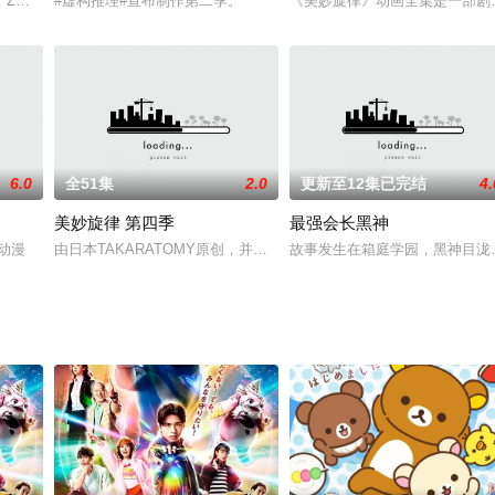
出！
，Z战士更新换代。地球在孙悟饭（野泽雅子 配音）和朋友们的守护下，迎来
#虚构推理#宣布制作第二季。
《美妙旋律》动画全集是一部剧情
6.0
全51集
2.0
更新至12集已完结
4.
美妙旋律 第四季
最强会长黑神
美爱等人已经从pretty top毕业并且学有所成。本作将有别于前作，以平行
本动漫
由日本TAKARATOMY原创，并与韩国知名玩具企业Sonokong
故事发生在箱庭学园，黑神目泷