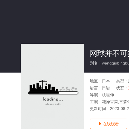
网球并不可笑
别名：wangqiubingbuk
地区：
日本
类型：
语言：
日语
状态：
导演：
板垣伸
主演：
花泽香菜,三森
更新时间：
2023-08-
在线观看
