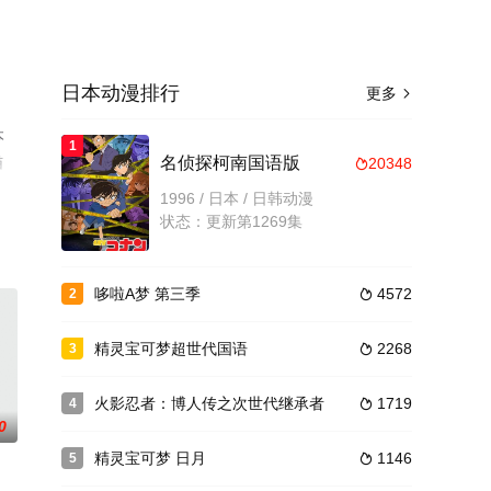
日本动漫排行
更多

本
1
猫
名侦探柯南国语版
20348

1996 / 日本 / 日韩动漫
状态：更新第1269集
哆啦A梦 第三季
4572
2

精灵宝可梦超世代国语
2268
3

火影忍者：博人传之次世代继承者
1719
4

0
精灵宝可梦 日月
1146
5
