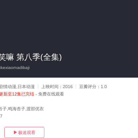
嘛 第八季(全集)
exiaomadibaji
剧情动漫,日本动漫
上映时间：
2016
豆瓣评分：
1.0
更新至12集已完结
- 免费在线观看
铃子,鸣海杏子,渡部优衣
27
极速观看
