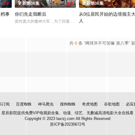
2.0
更新第06集
9.0
更新第06集
8.
这档事
你们先走我断后
从0位居民开始的边境领主
人
圆的丰厚遗产和一封遗书。在遗书中他宣布，只有以“盲饮”方式猜中他指定的十
面对庞大的魔神大军，为了回避全灭危机，勒库对伙伴们说出「这边
交的魔国联邦，开始朝着实现人类与魔物能够共同生活的世界「人魔共荣圈」迈
因长期在战争中活跃，而被称为
共
0
条 “网球并不可笑嘛 第八季” 
S订阅
百度蜘蛛
神马爬虫
搜狗蜘蛛
奇虎地图
谷歌地图
必应
星辰影院
提供免费VIP电视剧全集、动漫、综艺、无删减高清电影大全在线看
Copyright © 2023 laxrzj.com All Rights Reserved
苏ICP备20230672号