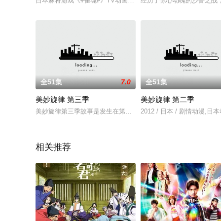
日本麻将游戏《#雀魂#》TV动画化决定！将于2022年4月开始播
经历了惊心动魄的沙鲁之战
全51集
7.0
全51集
美妙旋律 第三季
美妙旋律 第二季
美妙旋律第三季故事是发生在第一季的七年以后、第二季的四年以后，
2012 / 日本 / 剧情动漫,日
相关推荐