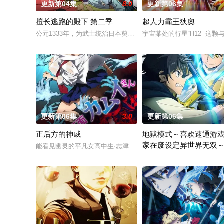
更新第04集
8.0
更新第06集
擅长逃跑的殿下 第二季
超人力霸王狄奧
公元1333年，为武士统治日本奠定基石的镰仓幕府，因其所信任
宇宙某处的行星“H12” 
更新第06集
3.0
更新第06集
正后方的神威
地狱模式～喜欢速通游
家在废设定异世界无双
能看见幽灵的平凡女高中生·志津香，利用容易吸引幽灵的特殊体
季
在无名网络游戏的世界中，