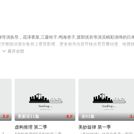
导演执导，花泽香菜,三森铃子,鸣海杏子,渡部优衣等演员精彩演绎的日
删减完整版动漫全集就上星辰影视，更多相关信息可移步至豆瓣动漫、电视
展开全部

5.0
更新至11集
8.0
全51集
3.
虚构推理 第二季
美妙旋律 第一季