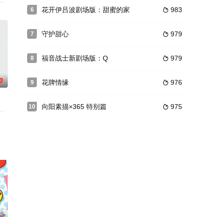
了七年漫长而又短暂的和平岁月。已变成俊朗青年的
与画风俱佳的动漫，讲述这是女孩们为了登上巅峰成为三菱镜皇后（Prism Q
花开伊吕波剧场版：甜蜜的家
983
6

守护甜心
979
7

福音战士新剧场版：Q
979
8

0
花牌情缘
976
9

向阳素描×365 特别篇
975
10

世
共同出资制作，请来曾执导过「阴阳大战记」的菱田正和担任监督的4月新番动画
（丰崎爱生 配音）是学园一年级的新生，作为学校里的学生会长，黑神拥有完