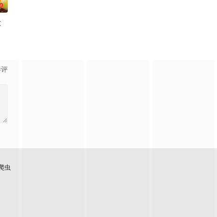
0
大
二瓶顶级葡
交给我，你们先走吧！」， 一个人殿后对抗敌人大军，就在他终于消灭敌人回
进。跨越种族之间的隔阂，携手走向繁荣的魔国联邦
〝救国英雄〞的男人——迪亚斯。他所收到的唯一奖励就只有——广阔的领地。
影评
爬虫