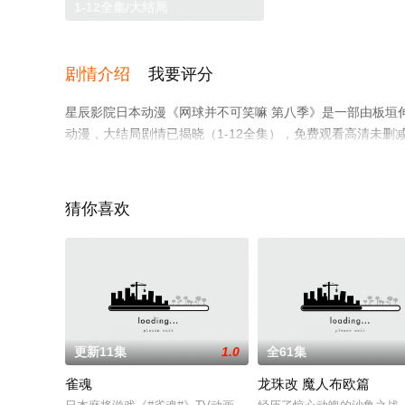
1-12全集/大结局
剧情介绍
我要评分
星辰影院日本动漫《网球并不可笑嘛 第八季》是一部由板垣伸
动漫，大结局剧情已揭晓（1-12全集），免费观看高清未
或剧情网等平台了解。
猜你喜欢
更新11集
1.0
全61集
雀魂
龙珠改 魔人布欧篇