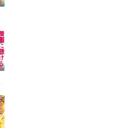
0
正统继承人
向灭亡之际，一名外星人独自逃往了地球 他
自外星的宇宙怪兽袭击 在星球崩毁、走向灭亡之际，一名外星人独自逃往了地球 
0
前所未见的
了四个弟弟，令她大为震惊！虽然她全力想与新家人打好关系，但长男·源的态
，尤其是 ☆野0 的《机器太与狸太》。国文老师手岛斥责她是浪费生命、声称
连练级都是赌上性命——面对如此绝望的环境，他身