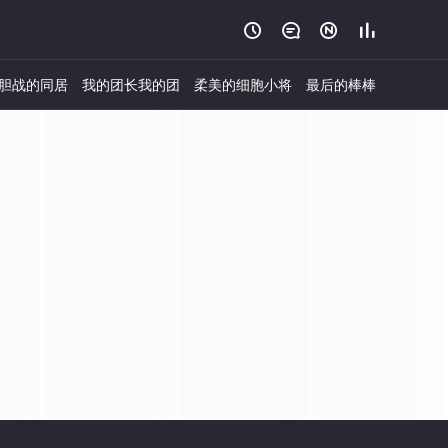




胆战的同居
我的团长我的团
柔美的细胞小将
最后的棒棒